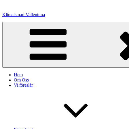
Hoppa
till
Klimatsmart Vallentuna
innehåll
Hem
Om Oss
Vi föreslår