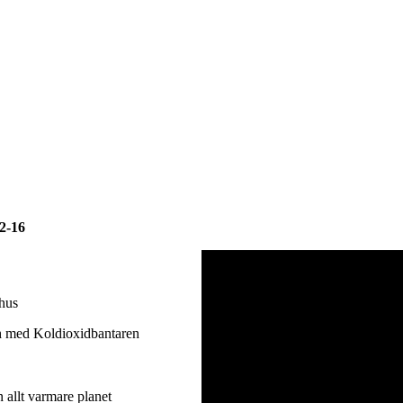
2-16
åhus
ch med Koldioxidbantaren
 allt varmare planet