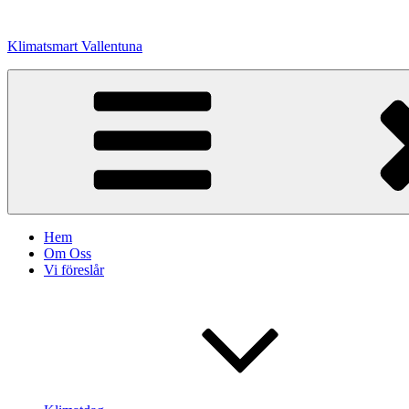
Hoppa
till
Klimatsmart Vallentuna
innehåll
Hem
Om Oss
Vi föreslår