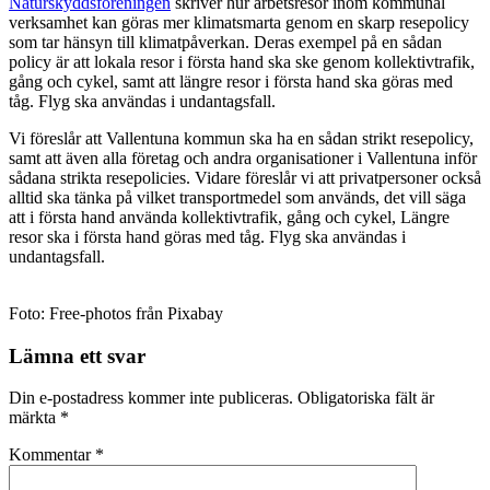
Naturskyddsföreningen
skriver hur arbetsresor inom kommunal
verksamhet kan göras mer klimatsmarta genom en skarp resepolicy
som tar hänsyn till klimatpåverkan. Deras exempel på en sådan
policy är att lokala resor i första hand ska ske genom kollektivtrafik,
gång och cykel, samt att längre resor i första hand ska göras med
tåg. Flyg ska användas i undantagsfall.
Vi föreslår att Vallentuna kommun ska ha en sådan strikt resepolicy,
samt att även alla företag och andra organisationer i Vallentuna inför
sådana strikta resepolicies. Vidare föreslår vi att privatpersoner också
alltid ska tänka på vilket transportmedel som används, det vill säga
att i första hand använda kollektivtrafik, gång och cykel, Längre
resor ska i första hand göras med tåg. Flyg ska användas i
undantagsfall.
Foto: Free-photos från Pixabay
Lämna ett svar
Din e-postadress kommer inte publiceras.
Obligatoriska fält är
märkta
*
Kommentar
*