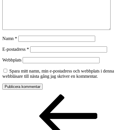
Namn
*
E-postadress
*
Webbplats
Spara mitt namn, min e-postadress och webbplats i denna
webbläsare till nästa gång jag skriver en kommentar.
Inläggsnavigering
Föregående
inlägg