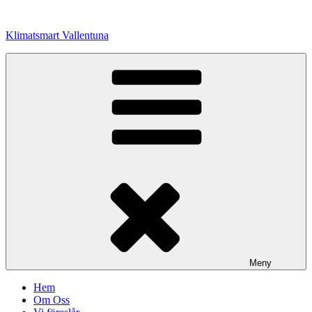
Hoppa
till
Klimatsmart Vallentuna
innehåll
Meny
Hem
Om Oss