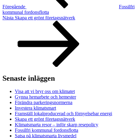
Föregående
Fossilfri
kommunal fordonsflotta
Nästa
Nästa
Skapa ett grönt företagsnätverk
inlägg
Senaste inläggen
Visa att vi bryr oss om klimatet
Gynna hemarbete och hemester
Förändra parkeringsnormerna
Investera klimatsmart
Framställ lokalproducerad och förnyelsebar energi
Skapa ett grönt företagsnätverk
Klimatsmarta resor – inför skarp resepolicy
Fossilfri kommunal fordonsflotta
Satsa på klimatsmarta livsmedel