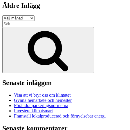
Äldre Inlägg
Äldre
Inlägg
Sök
efter:
Sök
Senaste inläggen
Visa att vi bryr oss om klimatet
Gynna hemarbete och hemester
Förändra parkeringsnormerna
Investera klimatsmart
Framställ lokalproducerad och förnyelsebar energi
Senaste kommentarer