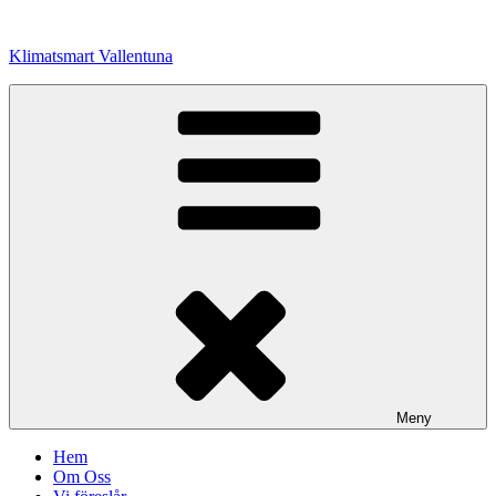
Hoppa
till
Klimatsmart Vallentuna
innehåll
Meny
Hem
Om Oss