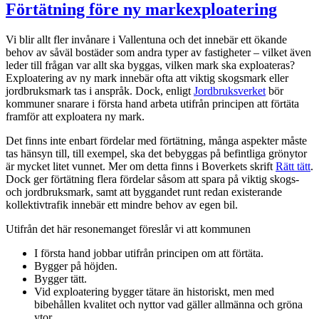
Förtätning före ny markexploatering
Vi blir allt fler invånare i Vallentuna och det innebär ett ökande
behov av såväl bostäder som andra typer av fastigheter – vilket även
leder till frågan var allt ska byggas, vilken mark ska exploateras?
Exploatering av ny mark innebär ofta att viktig skogsmark eller
jordbruksmark tas i anspråk. Dock, enligt
Jordbruksverket
bör
kommuner snarare i första hand arbeta utifrån principen att förtäta
framför att exploatera ny mark.
Det finns inte enbart fördelar med förtätning, många aspekter måste
tas hänsyn till, till exempel, ska det bebyggas på befintliga grönytor
är mycket litet vunnet. Mer om detta finns i Boverkets skrift
Rätt tätt
.
Dock ger förtätning flera fördelar såsom att spara på viktig skogs-
och jordbruksmark, samt att byggandet runt redan existerande
kollektivtrafik innebär ett mindre behov av egen bil.
Utifrån det här resonemanget föreslår vi att kommunen
I första hand jobbar utifrån principen om att förtäta.
Bygger på höjden.
Bygger tätt.
Vid exploatering bygger tätare än historiskt, men med
bibehållen kvalitet och nyttor vad gäller allmänna och gröna
ytor.