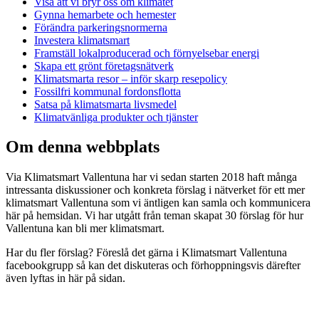
Visa att vi bryr oss om klimatet
Gynna hemarbete och hemester
Förändra parkeringsnormerna
Investera klimatsmart
Framställ lokalproducerad och förnyelsebar energi
Skapa ett grönt företagsnätverk
Klimatsmarta resor – inför skarp resepolicy
Fossilfri kommunal fordonsflotta
Satsa på klimatsmarta livsmedel
Klimatvänliga produkter och tjänster
Om denna webbplats
Via Klimatsmart Vallentuna har vi sedan starten 2018 haft många
intressanta diskussioner och konkreta förslag i nätverket för ett mer
klimatsmart Vallentuna som vi äntligen kan samla och kommunicera
här på hemsidan. Vi har utgått från teman skapat 30 förslag för hur
Vallentuna kan bli mer klimatsmart.
Har du fler förslag? Föreslå det gärna i Klimatsmart Vallentuna
facebookgrupp så kan det diskuteras och förhoppningsvis därefter
även lyftas in här på sidan.