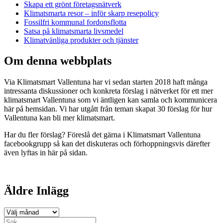
Skapa ett grönt företagsnätverk
Klimatsmarta resor – inför skarp resepolicy
Fossilfri kommunal fordonsflotta
Satsa på klimatsmarta livsmedel
Klimatvänliga produkter och tjänster
Om denna webbplats
Via Klimatsmart Vallentuna har vi sedan starten 2018 haft många
intressanta diskussioner och konkreta förslag i nätverket för ett mer
klimatsmart Vallentuna som vi äntligen kan samla och kommunicera
här på hemsidan. Vi har utgått från teman skapat 30 förslag för hur
Vallentuna kan bli mer klimatsmart.
Har du fler förslag? Föreslå det gärna i Klimatsmart Vallentuna
facebookgrupp så kan det diskuteras och förhoppningsvis därefter
även lyftas in här på sidan.
Äldre Inlägg
Äldre
Inlägg
Sök