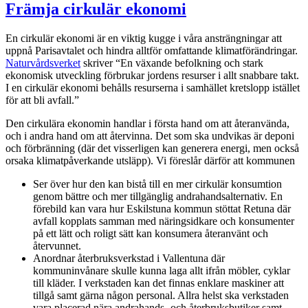
Främja cirkulär ekonomi
En cirkulär ekonomi är en viktig kugge i våra ansträngningar att
uppnå Parisavtalet och hindra alltför omfattande klimatförändringar.
Naturvårdsverket
skriver “En växande befolkning och stark
ekonomisk utveckling förbrukar jordens resurser i allt snabbare takt.
I en cirkulär ekonomi behålls resurserna i samhället kretslopp istället
för att bli avfall.”
Den cirkulära ekonomin handlar i första hand om att återanvända,
och i andra hand om att återvinna. Det som ska undvikas är deponi
och förbränning (där det visserligen kan generera energi, men också
orsaka klimatpåverkande utsläpp). Vi föreslår därför att kommunen
Ser över hur den kan bistå till en mer cirkulär konsumtion
genom bättre och mer tillgänglig andrahandsalternativ. En
förebild kan vara hur Eskilstuna kommun stöttat Retuna där
avfall kopplats samman med näringsidkare och konsumenter
på ett lätt och roligt sätt kan konsumera återanvänt och
återvunnet.
Anordnar återbruksverkstad i Vallentuna där
kommuninvånare skulle kunna laga allt ifrån möbler, cyklar
till kläder. I verkstaden kan det finnas enklare maskiner att
tillgå samt gärna någon personal. Allra helst ska verkstaden
vara placerad nära andrahands- och återbruksbutiker samt