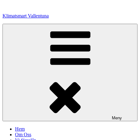
Hoppa
till
Klimatsmart Vallentuna
innehåll
Meny
Hem
Om Oss