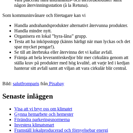
någon återvinningsstation (à la Retuna).
Som kommuninvånare och företagare kan vi
Handla andrahandsprodukter alternativt återvunna produkter.
Handla mindre nytt.
Organisera en lokal ”hyra-låna” grupp.
Testa att ha inköpsstopp (känns härligt när man lyckas och det
spar mycket pengar!).
Se till att återbruka eller återvinna det vi kallar avfall.
Främja att hela leverantörskedjor blir mer cirkulära genom att
ställa krav på produkter med hög kvalité, att varje led i kedjan
hanterar sitt avfall samt att viljan att vara cirkulär blir central.
Bild:
salutfromparis
från
Pixabay
Senaste inläggen
Visa att vi bryr oss om klimatet
Gynna hemarbete och hemester
Förändra parkeringsnormerna
Investera klimatsmart
Framställ lokalproducerad och förnyelsebar energi