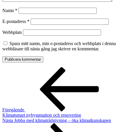
Namn
*
E-postadress
*
Webbplats
Spara mitt namn, min e-postadress och webbplats i denna
webbläsare till nästa gång jag skriver en kommentar.
Inläggsnavigering
Föregående
inlägg
Föregående
Klimatsmart nybyggnation och renovering
Nästa
Nästa
Jobba med klimatrådgivning – öka klimatkunskapen
inlägg