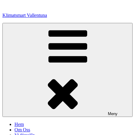
Hoppa
till
Klimatsmart Vallentuna
innehåll
Meny
Hem
Om Oss