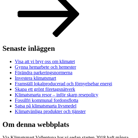
Senaste inläggen
Visa att vi bryr oss om klimatet
Gynna hemarbete och hemester
Förändra parkeringsnormerna
Investera klimatsmart
Framställ lokalproducerad och förnyelsebar energi
Skapa ett grönt företagsnätverk
Klimatsmarta resor – inför skarp resepolicy
Fossilfri kommunal fordonsflotta
Satsa på klimatsmarta livsmedel
Klimatvänliga produkter och tjänster
Om denna webbplats
Via Klimatsmart Vallentuna har vi sedan starten 2018 haft många