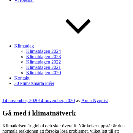
Vi föreslår
Klimatdag
Klimatdagen 2024
Klimatdagen 2023
Klimatdagen 2022
Klimatdagen 2021
Klimatdagen 2020
Kontakt
30 klimatsmarta idéer
Publicerat
14 november, 2020
14 november, 2020
av
Anna Nyquist
Gå med i klimatnätverk
Klimatkrisen är global och sker överallt. När kriser uppstår är den
normala reaktionen att försöka lösa problemet, vilket lett till att